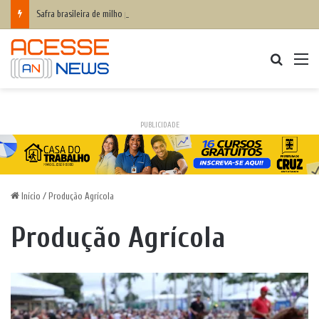
Safra brasileira de milho pode superar 140 milhões de toneladas
Procurar
M
PUBLICIDADE
Início
/
Produção Agrícola
Produção Agrícola