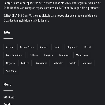
George Santos
em
Espadeiros de Cruz das Almas em 2026: vão seguir o exemplo de
Sr do Bonfim, vão comprar espadas prontas em MG? Confira o que diz o promotor
ELIZANGELA D S C
em
Matrículas digitais para novos alunos da rede municipal de
Cruz das Almas, iniciam dia 5 de janeiro
TAGs
Acesse
Acesse News
Alunos
Bahia
Blog do JC
Brasil
Cruz das Almas
Cultura
Eleições
Mulheres
Municípios
Negócio
Política
Recôncavo
Salvador
Saúde
São João
São Paulo
Menu
NOTÍCIAS
Política