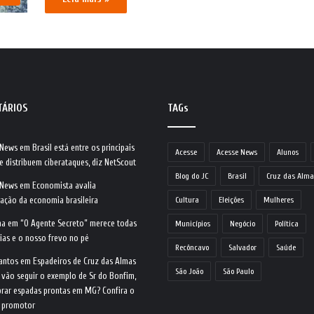
TÁRIOS
TAGs
 News
em
Brasil está entre os principais
Acesse
Acesse News
Alunos
e distribuem ciberataques, diz NetScout
Blog do JC
Brasil
Cruz das Alma
 News
em
Economista avalia
ração da economia brasileira
Cultura
Eleições
Mulheres
na
em
“O Agente Secreto” merece todas
Municípios
Negócio
Política
ias e o nosso frevo no pé
Recôncavo
Salvador
Saúde
antos
em
Espadeiros de Cruz das Almas
São João
São Paulo
 vão seguir o exemplo de Sr do Bonfim,
rar espadas prontas em MG? Confira o
o promotor