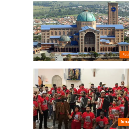
Notí
Dest