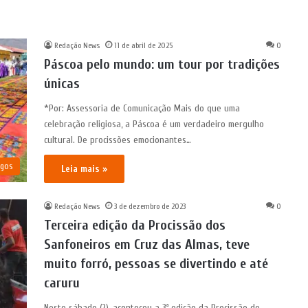
Redação News
11 de abril de 2025
0
Páscoa pelo mundo: um tour por tradições
únicas
*Por: Assessoria de Comunicação Mais do que uma
celebração religiosa, a Páscoa é um verdadeiro mergulho
cultural. De procissões emocionantes…
igos
Leia mais »
Redação News
3 de dezembro de 2023
0
Terceira edição da Procissão dos
Sanfoneiros em Cruz das Almas, teve
muito forró, pessoas se divertindo e até
caruru
Neste sábado (2), aconteceu a 3ª edição da Procissão de