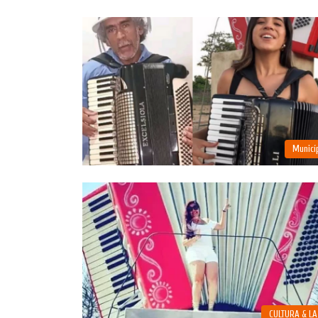
Municí
CULTURA & L