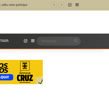
Instagram
Barra Lateral
m/h’
Instagram
TIGOS
Barra Lateral
Procurar
por