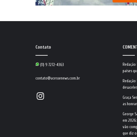
Contato
COMEN
Redação
(11) 9 7272-4363
países qu
contato@acessenews.com.br
Redação
desacele
Instagram
Graça Se
as honrar
George S
em 2026:
vão comp
que diz 