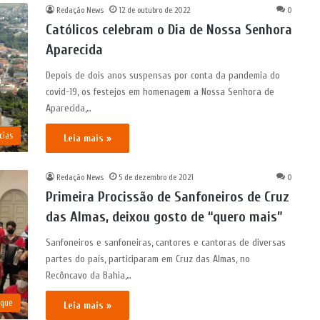
Redação News
12 de outubro de 2022
0
Católicos celebram o Dia de Nossa Senhora
Aparecida
Depois de dois anos suspensas por conta da pandemia do
covid-19, os festejos em homenagem a Nossa Senhora de
Aparecida,…
cias
Leia mais »
Redação News
5 de dezembro de 2021
0
Primeira Procissão de Sanfoneiros de Cruz
das Almas, deixou gosto de “quero mais”
Sanfoneiros e sanfoneiras, cantores e cantoras de diversas
partes do país, participaram em Cruz das Almas, no
Recôncavo da Bahia,…
aque
Leia mais »