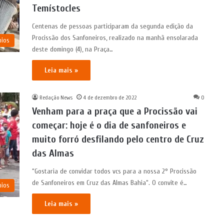
Temístocles
Centenas de pessoas participaram da segunda edição da
Procissão dos Sanfoneiros, realizado na manhã ensolarada
pios
deste domingo (4), na Praça…
Leia mais »
Redação News
4 de dezembro de 2022
0
Venham para a praça que a Procissão vai
começar: hoje é o dia de sanfoneiros e
muito forró desfilando pelo centro de Cruz
das Almas
“Gostaria de convidar todos vcs para a nossa 2° Procissão
de Sanfoneiros em Cruz das Almas Bahia“. O convite é…
pios
Leia mais »