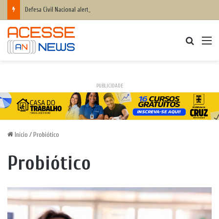
Defesa Civil Nacional alerta população para chegada do ciclone bomba ‘ventos superiores a 100 km/h’
Procurar
M
PUBLICIDADE
Início
/
Probiótico
Probiótico