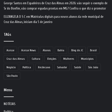
George Santos
em
Espadeiros de Cruz das Almas em 2026: vão seguir o exemplo de
Sr do Bonfim, vão comprar espadas prontas em MG? Confira o que diz o promotor
ELIZANGELA D S C
em
Matrículas digitais para novos alunos da rede municipal de
Cruz das Almas, iniciam dia 5 de janeiro
TAGs
Acesse
Acesse News
Alunos
Bahia
Blog do JC
Brasil
Cruz das Almas
Cultura
Eleições
Mulheres
Municípios
Negócio
Política
Recôncavo
Salvador
Saúde
São João
São Paulo
Menu
NOTÍCIAS
Política