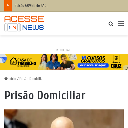
Balcão GOV.BR do SAC Rodoviária, em Salvador, ajuda baianos com dificuldades de acesso a serviços digitais
Procurar
M
PUBLICIDADE
Início
/
Prisão Domiciliar
Prisão Domiciliar