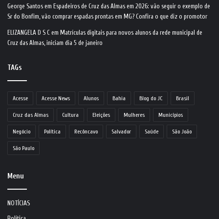
George Santos
em
Espadeiros de Cruz das Almas em 2026: vão seguir o exemplo de
Sr do Bonfim, vão comprar espadas prontas em MG? Confira o que diz o promotor
ELIZANGELA D S C
em
Matrículas digitais para novos alunos da rede municipal de
Cruz das Almas, iniciam dia 5 de janeiro
TAGs
Acesse
Acesse News
Alunos
Bahia
Blog do JC
Brasil
Cruz das Almas
Cultura
Eleições
Mulheres
Municípios
Negócio
Política
Recôncavo
Salvador
Saúde
São João
São Paulo
Menu
NOTÍCIAS
Política