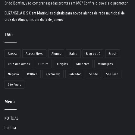
Sr do Bonfim, vão comprar espadas prontas em MG? Confira o que diz o promotor
ELIZANGELA D S C
em
Matrículas digitais para novos alunos da rede municipal de
Cruz das Almas, iniciam dia 5 de janeiro
TAGs
Acesse
Acesse News
Alunos
Bahia
Blog do JC
Brasil
Cruz das Almas
Cultura
Eleições
Mulheres
Municípios
Negócio
Política
Recôncavo
Salvador
Saúde
São João
São Paulo
Menu
NOTÍCIAS
Política