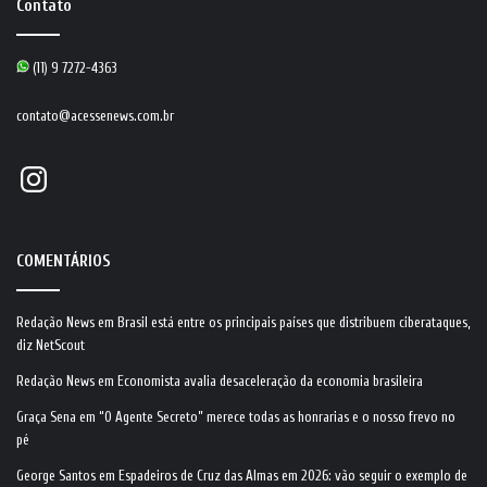
Contato
(11) 9 7272-4363
contato@acessenews.com.br
Instagram
COMENTÁRIOS
Redação News
em
Brasil está entre os principais países que distribuem ciberataques,
diz NetScout
Redação News
em
Economista avalia desaceleração da economia brasileira
Graça Sena
em
“O Agente Secreto” merece todas as honrarias e o nosso frevo no
pé
George Santos
em
Espadeiros de Cruz das Almas em 2026: vão seguir o exemplo de