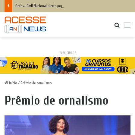
Defesa Civil Nacional alerta população para chegada do ciclone bomba ‘ventos superiores a 100 km/h’
Procurar
M
PUBLICIDADE
Início
/
Prêmio de ornalismo
Prêmio de ornalismo