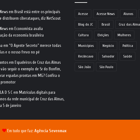
 News
em
Brasil está entre os principais
Acesse
Acesse News
Alunos
e distribuem ciberataques, diz NetScout
Blog do JC
Brasil
Cruz das Alma
 News
em
Economista avalia
ração da economia brasileira
Cultura
Eleições
Mulheres
na
em
“O Agente Secreto” merece todas
Municípios
Negócio
Política
ias e o nosso frevo no pé
Recôncavo
Salvador
Saúde
antos
em
Espadeiros de Cruz das Almas
São João
São Paulo
 vão seguir o exemplo de Sr do Bonfim,
rar espadas prontas em MG? Confira o
o promotor
LA D S C
em
Matrículas digitais para
nos da rede municipal de Cruz das Almas,
ia 5 de janeiro
 |
Em tudo que faz:
Agência Sevenmax