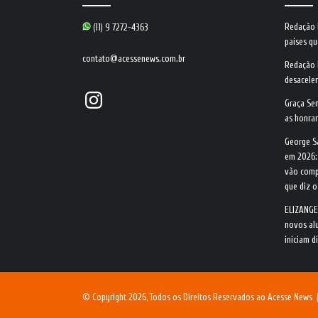
Redação
(11) 9 7272-4363
países qu
contato@acessenews.com.br
Redação
desacele
Instagram
Graça Se
as honrar
George S
em 2026:
vão comp
que diz 
ELIZANGE
novos alu
iniciam d
© Copyright 2026, Todos os Direitos Reservados ao Acesse News