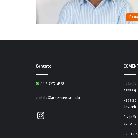
Dest
Contato
COMEN
Redação
(11) 9 7272-4363
países qu
contato@acessenews.com.br
Redação
desacele
Instagram
Graça Se
as honrar
George S