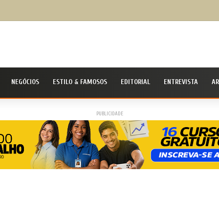
udanças hoje, mais saúde amanhã: como a alimentação ajuda a prevenir o colesterol alt
NEGÓCIOS
ESTILO & FAMOSOS
EDITORIAL
ENTREVISTA
AR
PUBLICIDADE