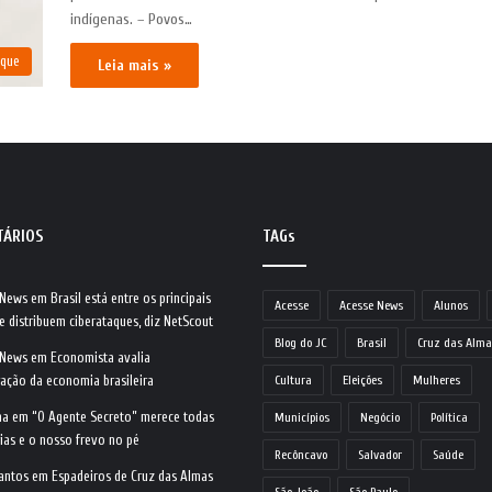
indígenas. – Povos…
aque
Leia mais »
TÁRIOS
TAGs
 News
em
Brasil está entre os principais
Acesse
Acesse News
Alunos
e distribuem ciberataques, diz NetScout
Blog do JC
Brasil
Cruz das Alma
 News
em
Economista avalia
ração da economia brasileira
Cultura
Eleições
Mulheres
na
em
“O Agente Secreto” merece todas
Municípios
Negócio
Política
ias e o nosso frevo no pé
Recôncavo
Salvador
Saúde
antos
em
Espadeiros de Cruz das Almas
São João
São Paulo