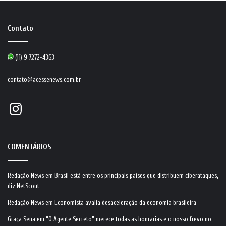
Contato
(11) 9 7272-4363
contato@acessenews.com.br
Instagram
COMENTÁRIOS
Redação News
em
Brasil está entre os principais países que distribuem ciberataques,
diz NetScout
Redação News
em
Economista avalia desaceleração da economia brasileira
Graça Sena
em
“O Agente Secreto” merece todas as honrarias e o nosso frevo no