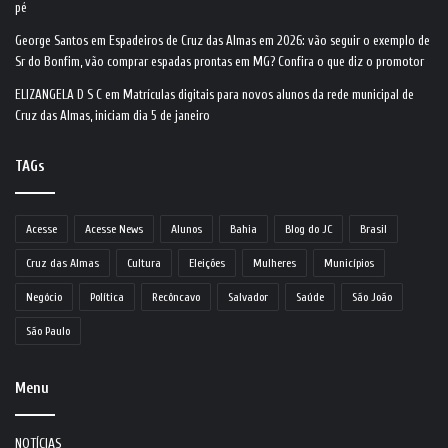
pé
George Santos
em
Espadeiros de Cruz das Almas em 2026: vão seguir o exemplo de
Sr do Bonfim, vão comprar espadas prontas em MG? Confira o que diz o promotor
ELIZANGELA D S C
em
Matrículas digitais para novos alunos da rede municipal de
Cruz das Almas, iniciam dia 5 de janeiro
TAGs
Acesse
Acesse News
Alunos
Bahia
Blog do JC
Brasil
Cruz das Almas
Cultura
Eleições
Mulheres
Municípios
Negócio
Política
Recôncavo
Salvador
Saúde
São João
São Paulo
Menu
NOTÍCIAS