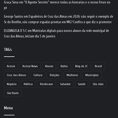
Graça Sena
em
“O Agente Secreto” merece todas as honrarias e o nosso frevo no
pé
George Santos
em
Espadeiros de Cruz das Almas em 2026: vão seguir o exemplo de
Sr do Bonfim, vão comprar espadas prontas em MG? Confira o que diz o promotor
ELIZANGELA D S C
em
Matrículas digitais para novos alunos da rede municipal de
Cruz das Almas, iniciam dia 5 de janeiro
TAGs
Acesse
Acesse News
Alunos
Bahia
Blog do JC
Brasil
Cruz das Almas
Cultura
Eleições
Mulheres
Municípios
Negócio
Política
Recôncavo
Salvador
Saúde
São João
São Paulo
Menu