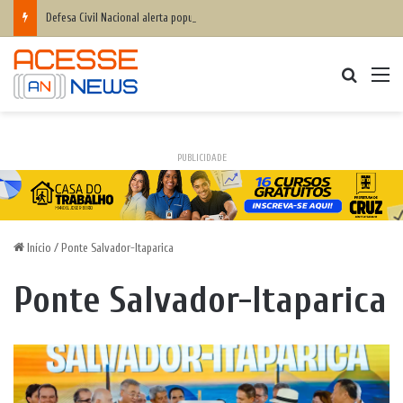
Defesa Civil Nacional alerta população para chegada do ciclone bomba ‘ventos superiores a 100 km/h’
Procurar
M
PUBLICIDADE
Início
/
Ponte Salvador-Itaparica
Ponte Salvador-Itaparica