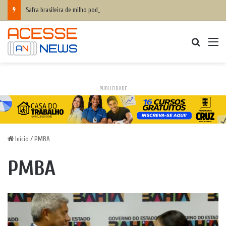
Safra brasileira de milho pode superar 140 milhões de toneladas
Procurar
M
PUBLICIDADE
Início
/
PMBA
PMBA