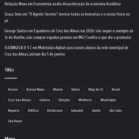
Redação News
em
Economista avalia desaceleração da economia brasileira
Graça Sena
em
“O Agente Secreto” merece todas as honrarias e o nosso frevo no
pé
George Santos
em
Espadeiros de Cruz das Almas em 2026: vão seguir o exemplo de
Sr do Bonfim, vão comprar espadas prontas em MG? Confira o que diz o promotor
ELIZANGELA D S C
em
Matrículas digitais para novos alunos da rede municipal de
Cruz das Almas, iniciam dia 5 de janeiro
TAGs
Acesse
Acesse News
Alunos
Bahia
Blog do JC
Brasil
Cruz das Almas
Cultura
Eleições
Mulheres
Municípios
Negócio
Política
Recôncavo
Salvador
Saúde
São João
São Paulo
Menu