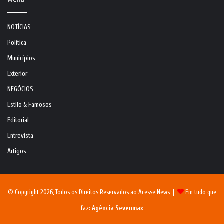
NOTÍCIAS
Política
Municípios
Exterior
NEGÓCIOS
Estilo & Famosos
Editorial
Entrevista
Artigos
© Copyright 2026, Todos os Direitos Reservados ao Acesse News |
Em tudo que
faz:
Agência Sevenmax