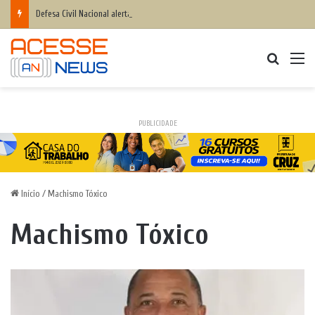
Defesa Civil Nacional alerta população para chegada do ciclone bomba ‘ventos superiores a 100 km/h’
Procurar
M
PUBLICIDADE
Início
/
Machismo Tóxico
Machismo Tóxico