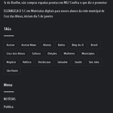
Sr do Bonfim, vão comprar espadas prontas em MG? Confira o que diz o promotor
ELIZANGELA D S C
em
Matrículas digitais para novos alunos da rede municipal de
Cruz das Almas, iniciam dia 5 de janeiro
TAGs
Acesse
Acesse News
Alunos
Bahia
Blog do JC
Brasil
Cruz das Almas
Cultura
Eleições
Mulheres
Municípios
Negócio
Política
Recôncavo
Salvador
Saúde
São João
São Paulo
Menu
NOTÍCIAS
Política