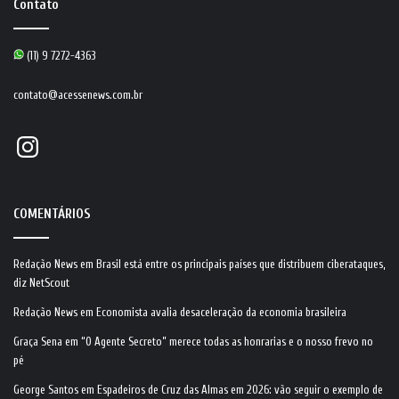
Contato
(11) 9 7272-4363
contato@acessenews.com.br
Instagram
COMENTÁRIOS
Redação News
em
Brasil está entre os principais países que distribuem ciberataques,
diz NetScout
Redação News
em
Economista avalia desaceleração da economia brasileira
Graça Sena
em
“O Agente Secreto” merece todas as honrarias e o nosso frevo no
pé
George Santos
em
Espadeiros de Cruz das Almas em 2026: vão seguir o exemplo de