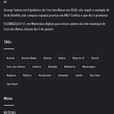
pé
George Santos
em
Espadeiros de Cruz das Almas em 2026: vão seguir o exemplo de
Sr do Bonfim, vão comprar espadas prontas em MG? Confira o que diz o promotor
ELIZANGELA D S C
em
Matrículas digitais para novos alunos da rede municipal de
Cruz das Almas, iniciam dia 5 de janeiro
TAGs
Acesse
Acesse News
Alunos
Bahia
Blog do JC
Brasil
Cruz das Almas
Cultura
Eleições
Mulheres
Municípios
Negócio
Política
Recôncavo
Salvador
Saúde
São João
São Paulo
Menu
NOTÍCIAS