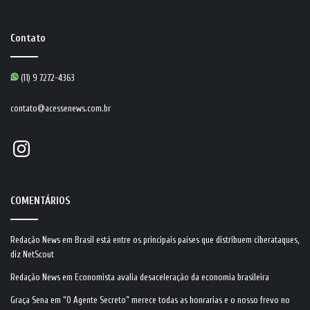
Contato
(11) 9 7272-4363
contato@acessenews.com.br
Instagram
COMENTÁRIOS
Redação News
em
Brasil está entre os principais países que distribuem ciberataques,
diz NetScout
Redação News
em
Economista avalia desaceleração da economia brasileira
Graça Sena
em
“O Agente Secreto” merece todas as honrarias e o nosso frevo no