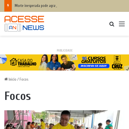
Morte inesperada pode agravar desequilíbrio financeiro das famílias
Procurar
M
PUBLICIDADE
Início
/
Focos
Focos