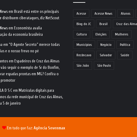
 News
em
Brasil está entre os principais
Acesse
Acesse News
Alunos
e distribuem ciberataques, diz NetScout
Blog do JC
Brasil
Cruz das Alma
 News
em
Economista avalia
ração da economia brasileira
Cultura
Eleições
Mulheres
na
em
“O Agente Secreto” merece todas
Municípios
Negócio
Política
ias e o nosso frevo no pé
Recôncavo
Salvador
Saúde
antos
em
Espadeiros de Cruz das Almas
São João
São Paulo
 vão seguir o exemplo de Sr do Bonfim,
rar espadas prontas em MG? Confira o
o promotor
LA D S C
em
Matrículas digitais para
nos da rede municipal de Cruz das Almas,
ia 5 de janeiro
 |
Em tudo que faz:
Agência Sevenmax