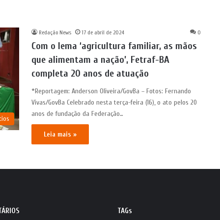
Redação News
17 de abril de 2024
0
Com o lema ‘agricultura familiar, as mãos
que alimentam a nação’, Fetraf-BA
completa 20 anos de atuação
*Reportagem: Anderson Oliveira/GovBa – Fotos: Fernando
Vivas/GovBa Celebrado nesta terça-feira (16), o ato pelos 20
anos de fundação da Federação…
cios
Leia mais »
TÁRIOS
TAGs