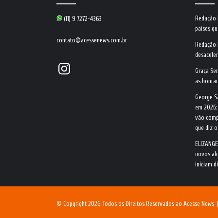
Redação
(11) 9 7272-4363
países qu
contato@acessenews.com.br
Redação
desacele
Instagram
Graça Se
as honrar
George S
em 2026:
vão comp
que diz 
ELIZANGE
novos alu
iniciam d
© Copyright 2026, Todos os Direitos Reservados ao Acesse News