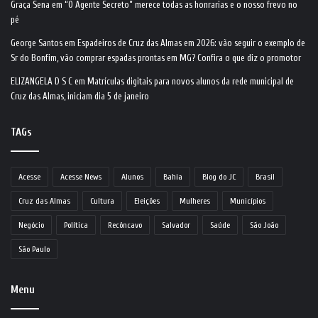
Graça Sena
em
“O Agente Secreto” merece todas as honrarias e o nosso frevo no
pé
George Santos
em
Espadeiros de Cruz das Almas em 2026: vão seguir o exemplo de
Sr do Bonfim, vão comprar espadas prontas em MG? Confira o que diz o promotor
ELIZANGELA D S C
em
Matrículas digitais para novos alunos da rede municipal de
Cruz das Almas, iniciam dia 5 de janeiro
TAGs
Acesse
Acesse News
Alunos
Bahia
Blog do JC
Brasil
Cruz das Almas
Cultura
Eleições
Mulheres
Municípios
Negócio
Política
Recôncavo
Salvador
Saúde
São João
São Paulo
Menu