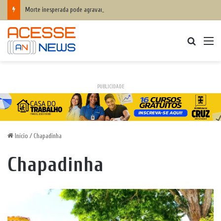
Morte inesperada pode agravar desequilíbrio financeiro das famílias
Procurar
M
PUBLICIDADE
Início
/
Chapadinha
Chapadinha