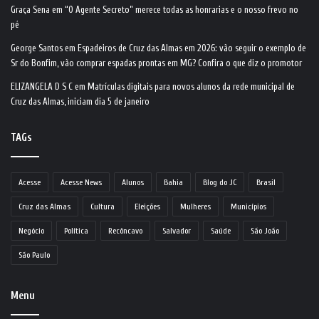
Graça Sena
em
“O Agente Secreto” merece todas as honrarias e o nosso frevo no
pé
George Santos
em
Espadeiros de Cruz das Almas em 2026: vão seguir o exemplo de
Sr do Bonfim, vão comprar espadas prontas em MG? Confira o que diz o promotor
ELIZANGELA D S C
em
Matrículas digitais para novos alunos da rede municipal de
Cruz das Almas, iniciam dia 5 de janeiro
TAGs
Acesse
Acesse News
Alunos
Bahia
Blog do JC
Brasil
Cruz das Almas
Cultura
Eleições
Mulheres
Municípios
Negócio
Política
Recôncavo
Salvador
Saúde
São João
São Paulo
Menu