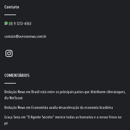
Contato
(11) 9 7272-4363
contato@acessenews.com.br
Instagram
COMENTÁRIOS
Redação News
em
Brasil está entre os principais países que distribuem ciberataques,
diz NetScout
Redação News
em
Economista avalia desaceleração da economia brasileira
Graça Sena
em
“O Agente Secreto” merece todas as honrarias e o nosso frevo no
pé