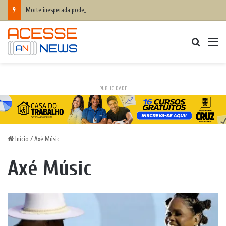
Morte inesperada pode agravar desequilíbrio financeiro das famílias
Procurar
M
PUBLICIDADE
Início
/
Axé Músic
Axé Músic