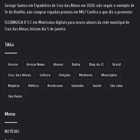
George Santos
em
Espadeiros de Cruz das Almas em 2026: vão seguir o exemplo de
Sr do Bonfim, vão comprar espadas prontas em MG? Confira o que diz o promotor
ELIZANGELA D S C
em
Matrículas digitais para novos alunos da rede municipal de
Cruz das Almas, iniciam dia 5 de janeiro
TAGs
Acesse
Acesse News
Alunos
Bahia
Blog do JC
Brasil
Cruz das Almas
Cultura
Eleições
Mulheres
Municípios
Negócio
Política
Recôncavo
Salvador
Saúde
São João
São Paulo
Menu
NOTÍCIAS