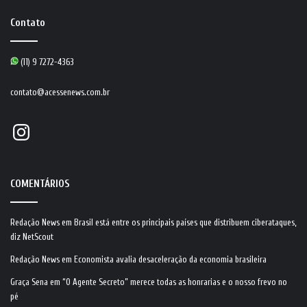
Contato
(11) 9 7272-4363
contato@acessenews.com.br
Instagram
COMENTÁRIOS
Redação News
em
Brasil está entre os principais países que distribuem ciberataques,
diz NetScout
Redação News
em
Economista avalia desaceleração da economia brasileira
Graça Sena
em
“O Agente Secreto” merece todas as honrarias e o nosso frevo no
pé