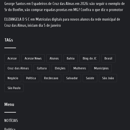
George Santos
em
Espadeiros de Cruz das Almas em 2026: vão seguir o exemplo de
Sr do Bonfim, vão comprar espadas prontas em MG? Confira o que diz o promotor
ELIZANGELA D S C
em
Matrículas digitais para novos alunos da rede municipal de
Cruz das Almas, iniciam dia 5 de janeiro
TAGs
Acesse
Acesse News
Alunos
Bahia
Blog do JC
Brasil
Cruz das Almas
Cultura
Eleições
Mulheres
Municípios
Negócio
Política
Recôncavo
Salvador
Saúde
São João
São Paulo
Menu
NOTÍCIAS
Política