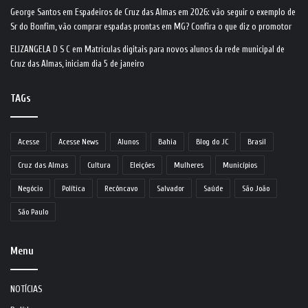
George Santos
em
Espadeiros de Cruz das Almas em 2026: vão seguir o exemplo de
Sr do Bonfim, vão comprar espadas prontas em MG? Confira o que diz o promotor
ELIZANGELA D S C
em
Matrículas digitais para novos alunos da rede municipal de
Cruz das Almas, iniciam dia 5 de janeiro
TAGs
Acesse
Acesse News
Alunos
Bahia
Blog do JC
Brasil
Cruz das Almas
Cultura
Eleições
Mulheres
Municípios
Negócio
Política
Recôncavo
Salvador
Saúde
São João
São Paulo
Menu
NOTÍCIAS