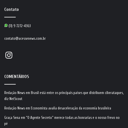
Contato
(11) 9 7272-4363
contato@acessenews.com.br
Instagram
COMENTÁRIOS
Redação News
em
Brasil está entre os principais países que distribuem ciberataques,
diz NetScout
Redação News
em
Economista avalia desaceleração da economia brasileira
Graça Sena
em
“O Agente Secreto” merece todas as honrarias e o nosso frevo no
pé