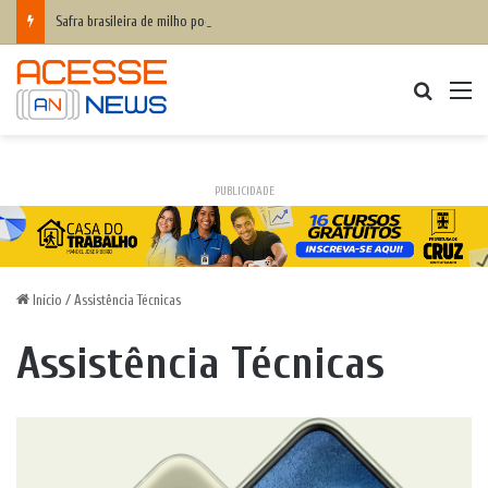
Safra brasileira de milho pode superar 140 milhões de toneladas
Procurar
M
PUBLICIDADE
Início
/
Assistência Técnicas
Assistência Técnicas