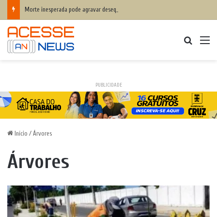
Morte inesperada pode agravar desequilíbrio financeiro das famílias
Procurar
M
PUBLICIDADE
Início
/
Árvores
Árvores