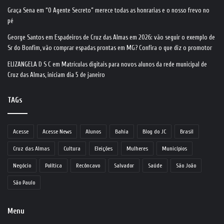
Graça Sena
em
“O Agente Secreto” merece todas as honrarias e o nosso frevo no
pé
George Santos
em
Espadeiros de Cruz das Almas em 2026: vão seguir o exemplo de
Sr do Bonfim, vão comprar espadas prontas em MG? Confira o que diz o promotor
ELIZANGELA D S C
em
Matrículas digitais para novos alunos da rede municipal de
Cruz das Almas, iniciam dia 5 de janeiro
TAGs
Acesse
Acesse News
Alunos
Bahia
Blog do JC
Brasil
Cruz das Almas
Cultura
Eleições
Mulheres
Municípios
Negócio
Política
Recôncavo
Salvador
Saúde
São João
São Paulo
Menu