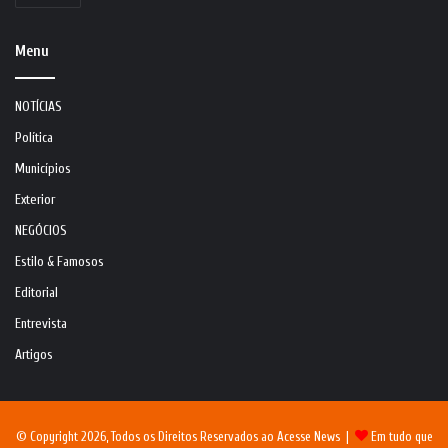
Menu
NOTÍCIAS
Política
Municípios
Exterior
NEGÓCIOS
Estilo & Famosos
Editorial
Entrevista
Artigos
© Copyright 2026, Todos os Direitos Reservados ao Acesse News |
Em tudo que