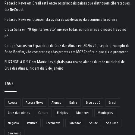
Redação News
em
Brasil está entre os principais países que distribuem ciberataques,
diz NetScout
Redação News
em
Economista avalia desaceleração da economia brasileira
Graça Sena
em
“O Agente Secreto” merece todas as honrarias e o nosso frevo no
pé
George Santos
em
Espadeiros de Cruz das Almas em 2026: vão seguir o exemplo de
Sr do Bonfim, vão comprar espadas prontas em MG? Confira o que diz o promotor
ELIZANGELA D S C
em
Matrículas digitais para novos alunos da rede municipal de
Cruz das Almas, iniciam dia 5 de janeiro
TAGs
Acesse
Acesse News
Alunos
Bahia
Blog do JC
Brasil
Cruz das Almas
Cultura
Eleições
Mulheres
Municípios
Negócio
Política
Recôncavo
Salvador
Saúde
São João
São Paulo