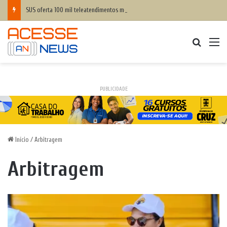
SUS oferta 100 mil teleatendimentos mensais em saúde mental para apostadores
Procurar
M
PUBLICIDADE
Início
/
Arbitragem
Arbitragem