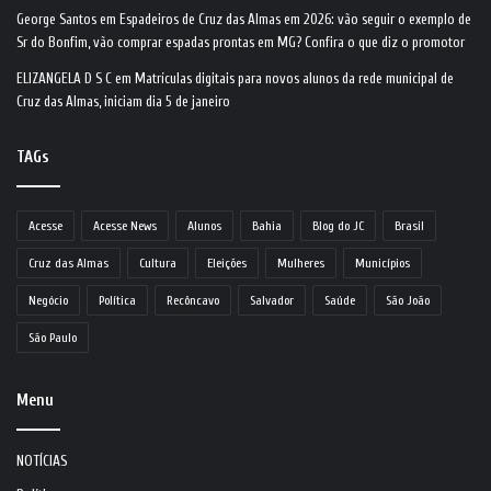
George Santos
em
Espadeiros de Cruz das Almas em 2026: vão seguir o exemplo de
Sr do Bonfim, vão comprar espadas prontas em MG? Confira o que diz o promotor
ELIZANGELA D S C
em
Matrículas digitais para novos alunos da rede municipal de
Cruz das Almas, iniciam dia 5 de janeiro
TAGs
Acesse
Acesse News
Alunos
Bahia
Blog do JC
Brasil
Cruz das Almas
Cultura
Eleições
Mulheres
Municípios
Negócio
Política
Recôncavo
Salvador
Saúde
São João
São Paulo
Menu
NOTÍCIAS