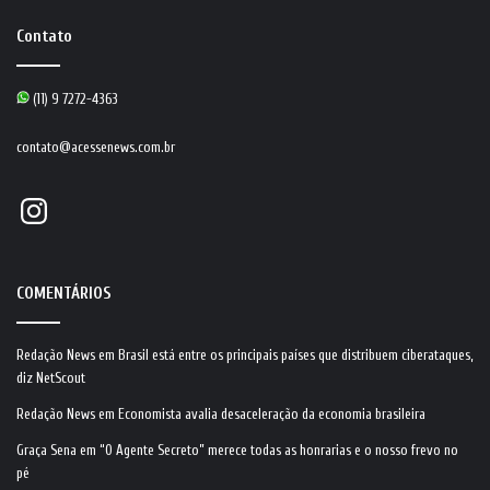
Contato
(11) 9 7272-4363
contato@acessenews.com.br
Instagram
COMENTÁRIOS
Redação News
em
Brasil está entre os principais países que distribuem ciberataques,
diz NetScout
Redação News
em
Economista avalia desaceleração da economia brasileira
Graça Sena
em
“O Agente Secreto” merece todas as honrarias e o nosso frevo no
pé