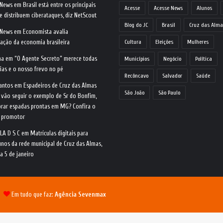
 News
em
Brasil está entre os principais
Acesse
Acesse News
Alunos
e distribuem ciberataques, diz NetScout
Blog do JC
Brasil
Cruz das Alma
 News
em
Economista avalia
ração da economia brasileira
Cultura
Eleições
Mulheres
na
em
“O Agente Secreto” merece todas
Municípios
Negócio
Política
ias e o nosso frevo no pé
Recôncavo
Salvador
Saúde
antos
em
Espadeiros de Cruz das Almas
São João
São Paulo
 vão seguir o exemplo de Sr do Bonfim,
rar espadas prontas em MG? Confira o
o promotor
LA D S C
em
Matrículas digitais para
nos da rede municipal de Cruz das Almas,
ia 5 de janeiro
 |
Em tudo que faz:
Agência Sevenmax