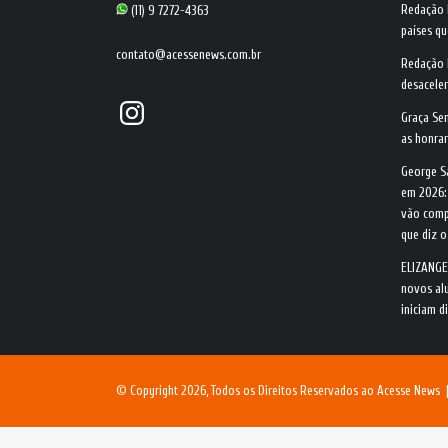
Redação
(11) 9 7272-4363
países qu
contato@acessenews.com.br
Redação
desacele
Instagram
Graça Se
as honrar
George S
em 2026:
vão comp
que diz 
ELIZANGE
novos alu
iniciam d
© Copyright 2026, Todos os Direitos Reservados ao Acesse News