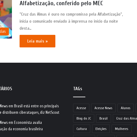
Alfabetização, conferido pelo MEC
“Cruz das Almas é ouro no compromisso pela Alfabetização“,
inicia o comunicado enviado à imprensa no início da noite
desta…
cias
Leia mais »
TÁRIOS
TAGs
 News
em
Brasil está entre os principais
Acesse
Acesse News
Alunos
e distribuem ciberataques, diz NetScout
Blog do JC
Brasil
Cruz das Alma
 News
em
Economista avalia
ração da economia brasileira
Cultura
Eleições
Mulheres