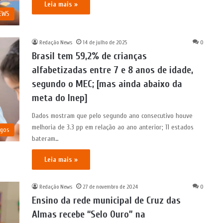
Leia mais »
NEWS
Redação News
14 de julho de 2025
0
Brasil tem 59,2% de crianças
alfabetizadas entre 7 e 8 anos de idade,
segundo o MEC; [mas ainda abaixo da
meta do Inep]
Dados mostram que pelo segundo ano consecutivo houve
melhoria de 3.3 pp em relação ao ano anterior; 11 estados
igos
bateram…
Leia mais »
Redação News
27 de novembro de 2024
0
Ensino da rede municipal de Cruz das
Almas recebe “Selo Ouro” na