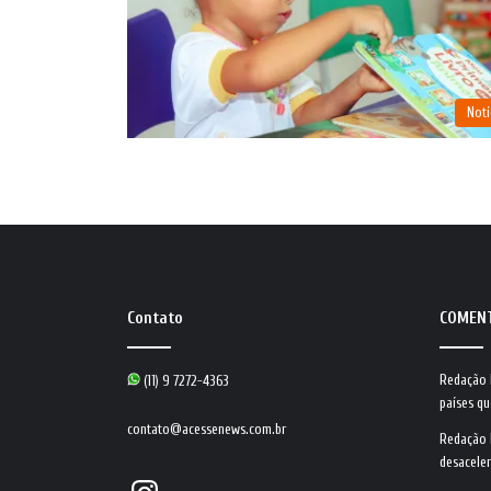
Notí
Contato
COMEN
Redação
(11) 9 7272-4363
países qu
contato@acessenews.com.br
Redação
desacele
Instagram