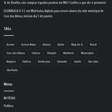
Sr do Bonfim, vão comprar espadas prontas em MG? Confira o que diz o promotor
ELIZANGELA D S C
em
Matrículas digitais para novos alunos da rede municipal de
Cruz das Almas, iniciam dia 5 de janeiro
TAGs
Acesse
Acesse News
Alunos
Bahia
Blog do JC
Brasil
Cruz das Almas
Cultura
Eleições
Mulheres
Municípios
Negócio
Política
Recôncavo
Salvador
Saúde
São João
São Paulo
Menu
NOTÍCIAS
Política