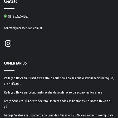
Contato
(11) 9 7272-4363
contato@acessenews.com.br
Instagram
COMENTÁRIOS
Redação News
em
Brasil está entre os principais países que distribuem ciberataques,
diz NetScout
Redação News
em
Economista avalia desaceleração da economia brasileira
Graça Sena
em
“O Agente Secreto” merece todas as honrarias e o nosso frevo no
pé
George Santos
em
Espadeiros de Cruz das Almas em 2026: vão seguir o exemplo de