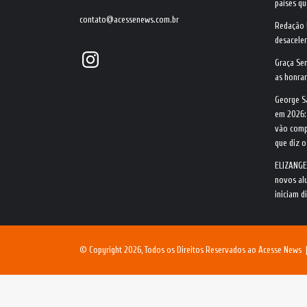
países qu
contato@acessenews.com.br
Redação
desacele
Instagram
Graça Se
as honrar
George S
em 2026:
vão comp
que diz 
ELIZANGE
novos alu
iniciam d
© Copyright 2026, Todos os Direitos Reservados ao Acesse News