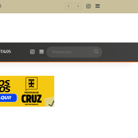
Instagram
Barra Lateral
5
Instagram
TIGOS
Barra Lateral
Procurar
por