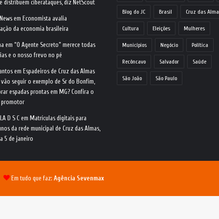
e distribuem ciberataques, diz NetScout
Blog do JC
Brasil
Cruz das Alma
 News
em
Economista avalia
ração da economia brasileira
Cultura
Eleições
Mulheres
na
em
“O Agente Secreto” merece todas
Municípios
Negócio
Política
ias e o nosso frevo no pé
Recôncavo
Salvador
Saúde
antos
em
Espadeiros de Cruz das Almas
São João
São Paulo
 vão seguir o exemplo de Sr do Bonfim,
rar espadas prontas em MG? Confira o
o promotor
LA D S C
em
Matrículas digitais para
nos da rede municipal de Cruz das Almas,
ia 5 de janeiro
 |
Em tudo que faz:
Agência Sevenmax