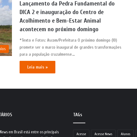
Lançamento da Pedra Fundamental do
DICA 2 e inauguração do Centro de
Acolhimento e Bem-Estar Animal
acontecem no próximo domingo
*Texto e Fotos: Ascom/Prefeitura O próximo domingo (10)
promete ser o marco inaugural de grandes transformações
pios
para a população cruzalmense.…
Leia mais »
TÁRIOS
TAGs
 News
em
Brasil está entre os principais
Acesse
Acesse News
Alunos