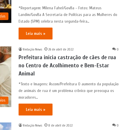
*Reportagem: Milena Fahel/GovBa – Fotos: Mateus
Landim/GovBa A Secretaria de Políticas para as Mulheres do
cias
Estado (SPM) celebra nesta segunda-feira…
Leia mais »
Redação News
26 de abril de 2022
0
Prefeitura inicia castração de cães de rua
no Centro de Acolhimento e Bem-Estar
Animal
*Texto e Imagens: Ascom/Prefeitura O aumento da população
de animais de rua é um problema crônico que preocupa os
moradores…
pios
Leia mais »
Redação News
8 de abril de 2022
0