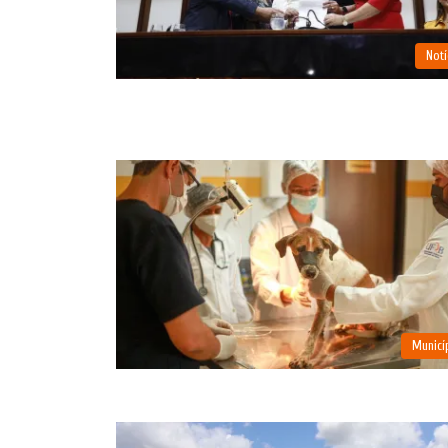
Notí
Municí