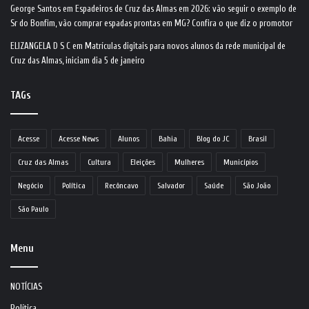
George Santos
em
Espadeiros de Cruz das Almas em 2026: vão seguir o exemplo de
Sr do Bonfim, vão comprar espadas prontas em MG? Confira o que diz o promotor
ELIZANGELA D S C
em
Matrículas digitais para novos alunos da rede municipal de
Cruz das Almas, iniciam dia 5 de janeiro
TAGs
Acesse
Acesse News
Alunos
Bahia
Blog do JC
Brasil
Cruz das Almas
Cultura
Eleições
Mulheres
Municípios
Negócio
Política
Recôncavo
Salvador
Saúde
São João
São Paulo
Menu
NOTÍCIAS
Política