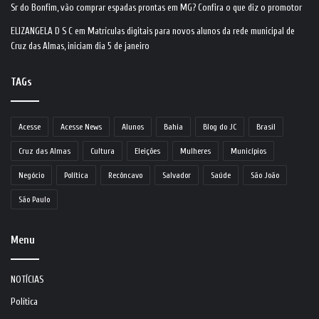
Sr do Bonfim, vão comprar espadas prontas em MG? Confira o que diz o promotor
ELIZANGELA D S C
em
Matrículas digitais para novos alunos da rede municipal de
Cruz das Almas, iniciam dia 5 de janeiro
TAGs
Acesse
Acesse News
Alunos
Bahia
Blog do JC
Brasil
Cruz das Almas
Cultura
Eleições
Mulheres
Municípios
Negócio
Política
Recôncavo
Salvador
Saúde
São João
São Paulo
Menu
NOTÍCIAS
Política