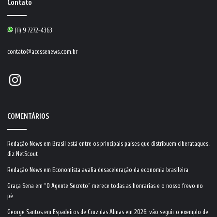
Contato
(11) 9 7272-4363
contato@acessenews.com.br
Instagram
COMENTÁRIOS
Redação News
em
Brasil está entre os principais países que distribuem ciberataques,
diz NetScout
Redação News
em
Economista avalia desaceleração da economia brasileira
Graça Sena
em
“O Agente Secreto” merece todas as honrarias e o nosso frevo no
pé
George Santos
em
Espadeiros de Cruz das Almas em 2026: vão seguir o exemplo de