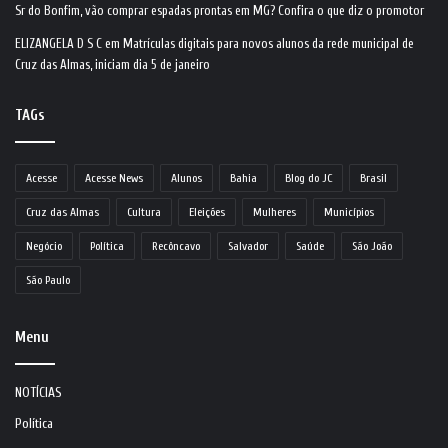
Sr do Bonfim, vão comprar espadas prontas em MG? Confira o que diz o promotor
ELIZANGELA D S C
em
Matrículas digitais para novos alunos da rede municipal de
Cruz das Almas, iniciam dia 5 de janeiro
TAGs
Acesse
Acesse News
Alunos
Bahia
Blog do JC
Brasil
Cruz das Almas
Cultura
Eleições
Mulheres
Municípios
Negócio
Política
Recôncavo
Salvador
Saúde
São João
São Paulo
Menu
NOTÍCIAS
Política