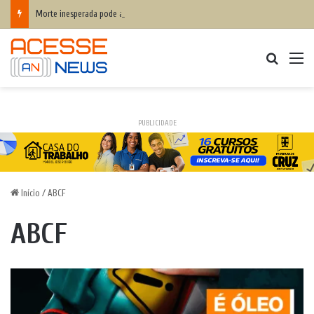
Morte inesperada pode agravar desequilíbrio financeiro das famílias
Procurar
M
PUBLICIDADE
Início
/
ABCF
ABCF