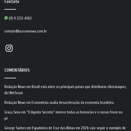
Contato
(11) 9 7272-4363
contato@acessenews.com.br
Instagram
COMENTÁRIOS
Redação News
em
Brasil está entre os principais países que distribuem ciberataques,
diz NetScout
Redação News
em
Economista avalia desaceleração da economia brasileira
Graça Sena
em
“O Agente Secreto” merece todas as honrarias e o nosso frevo no
pé
George Santos
em
Espadeiros de Cruz das Almas em 2026: vão seguir o exemplo de