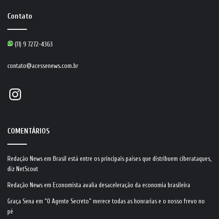
Contato
(11) 9 7272-4363
contato@acessenews.com.br
Instagram
COMENTÁRIOS
Redação News
em
Brasil está entre os principais países que distribuem ciberataques,
diz NetScout
Redação News
em
Economista avalia desaceleração da economia brasileira
Graça Sena
em
“O Agente Secreto” merece todas as honrarias e o nosso frevo no
pé