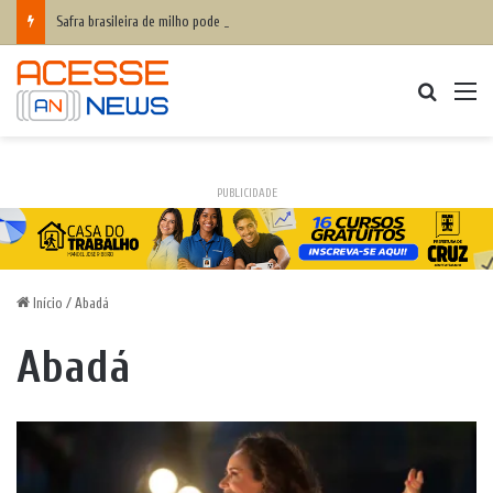
Safra brasileira de milho pode superar 140 milhões de toneladas
Procurar
M
PUBLICIDADE
Início
/
Abadá
Abadá