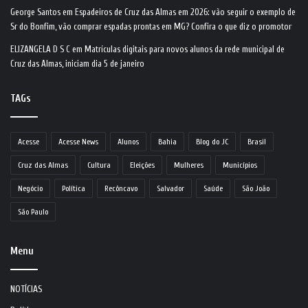
George Santos
em
Espadeiros de Cruz das Almas em 2026: vão seguir o exemplo de
Sr do Bonfim, vão comprar espadas prontas em MG? Confira o que diz o promotor
ELIZANGELA D S C
em
Matrículas digitais para novos alunos da rede municipal de
Cruz das Almas, iniciam dia 5 de janeiro
TAGs
Acesse
Acesse News
Alunos
Bahia
Blog do JC
Brasil
Cruz das Almas
Cultura
Eleições
Mulheres
Municípios
Negócio
Política
Recôncavo
Salvador
Saúde
São João
São Paulo
Menu
NOTÍCIAS