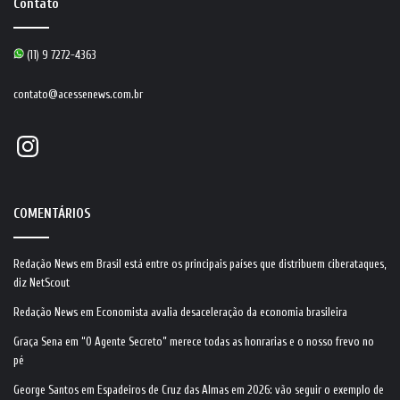
Contato
(11) 9 7272-4363
contato@acessenews.com.br
Instagram
COMENTÁRIOS
Redação News
em
Brasil está entre os principais países que distribuem ciberataques,
diz NetScout
Redação News
em
Economista avalia desaceleração da economia brasileira
Graça Sena
em
“O Agente Secreto” merece todas as honrarias e o nosso frevo no
pé
George Santos
em
Espadeiros de Cruz das Almas em 2026: vão seguir o exemplo de