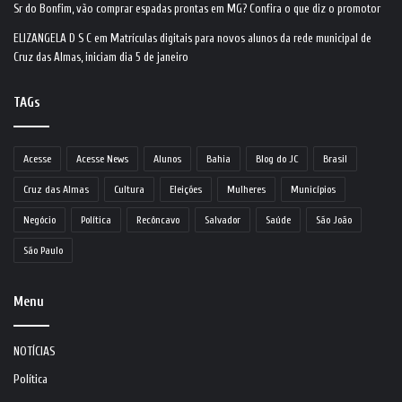
Sr do Bonfim, vão comprar espadas prontas em MG? Confira o que diz o promotor
ELIZANGELA D S C
em
Matrículas digitais para novos alunos da rede municipal de
Cruz das Almas, iniciam dia 5 de janeiro
TAGs
Acesse
Acesse News
Alunos
Bahia
Blog do JC
Brasil
Cruz das Almas
Cultura
Eleições
Mulheres
Municípios
Negócio
Política
Recôncavo
Salvador
Saúde
São João
São Paulo
Menu
NOTÍCIAS
Política