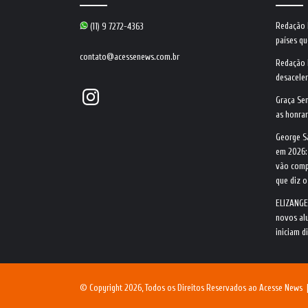
Redação
(11) 9 7272-4363
países qu
contato@acessenews.com.br
Redação
desacele
Instagram
Graça Se
as honrar
George S
em 2026:
vão comp
que diz 
ELIZANGE
novos alu
iniciam d
© Copyright 2026, Todos os Direitos Reservados ao Acesse News