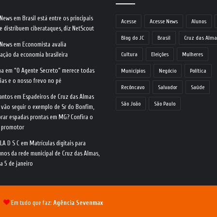
 News
em
Brasil está entre os principais
Acesse
Acesse News
Alunos
e distribuem ciberataques, diz NetScout
Blog do JC
Brasil
Cruz das Alma
 News
em
Economista avalia
ração da economia brasileira
Cultura
Eleições
Mulheres
na
em
“O Agente Secreto” merece todas
Municípios
Negócio
Política
ias e o nosso frevo no pé
Recôncavo
Salvador
Saúde
antos
em
Espadeiros de Cruz das Almas
São João
São Paulo
 vão seguir o exemplo de Sr do Bonfim,
rar espadas prontas em MG? Confira o
o promotor
LA D S C
em
Matrículas digitais para
nos da rede municipal de Cruz das Almas,
ia 5 de janeiro
 |
Em tudo que faz:
Agência Sevenmax