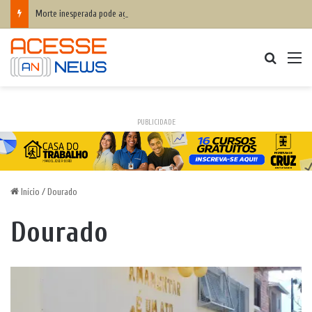
Morte inesperada pode agravar desequilíbrio financeiro das famílias
Procurar
M
PUBLICIDADE
Início
/
Dourado
Dourado