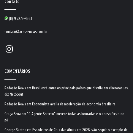
Contato
(11) 9 7272-4363
contato@acessenews.com.br
Instagram
COMENTÁRIOS
Redação News
em
Brasil está entre os principais países que distribuem ciberataques,
diz NetScout
Redação News
em
Economista avalia desaceleração da economia brasileira
Graça Sena
em
“O Agente Secreto” merece todas as honrarias e o nosso frevo no
pé
George Santos
em
Espadeiros de Cruz das Almas em 2026: vão seguir o exemplo de