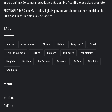
Sr do Bonfim, vão comprar espadas prontas em MG? Confira o que diz o promotor
ELIZANGELA D S C
em
Matrículas digitais para novos alunos da rede municipal de
Cruz das Almas, iniciam dia 5 de janeiro
TAGs
Acesse
Acesse News
Alunos
Bahia
Blog do JC
Brasil
Cruz das Almas
Cultura
Eleições
Mulheres
Municípios
Negócio
Política
Recôncavo
Salvador
Saúde
São João
São Paulo
Menu
NOTÍCIAS
Política