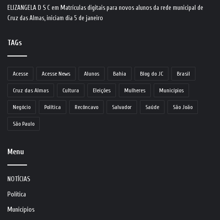
ELIZANGELA D S C
em
Matrículas digitais para novos alunos da rede municipal de
Cruz das Almas, iniciam dia 5 de janeiro
TAGs
Acesse
Acesse News
Alunos
Bahia
Blog do JC
Brasil
Cruz das Almas
Cultura
Eleições
Mulheres
Municípios
Negócio
Política
Recôncavo
Salvador
Saúde
São João
São Paulo
Menu
NOTÍCIAS
Política
Municípios