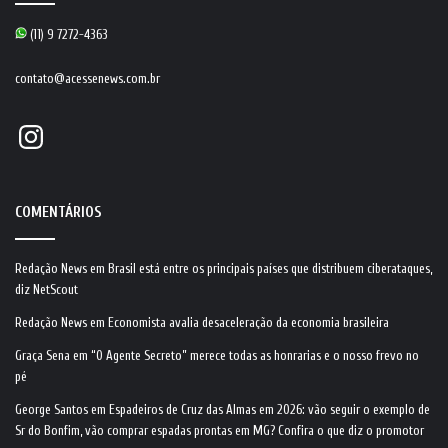
(11) 9 7272-4363
contato@acessenews.com.br
Instagram
COMENTÁRIOS
Redação News
em
Brasil está entre os principais países que distribuem ciberataques,
diz NetScout
Redação News
em
Economista avalia desaceleração da economia brasileira
Graça Sena
em
“O Agente Secreto” merece todas as honrarias e o nosso frevo no
pé
George Santos
em
Espadeiros de Cruz das Almas em 2026: vão seguir o exemplo de
Sr do Bonfim, vão comprar espadas prontas em MG? Confira o que diz o promotor