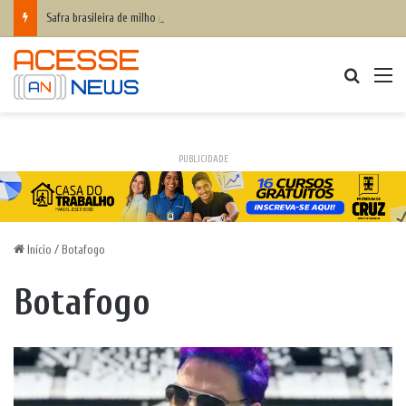
Safra brasileira de milho pode superar 140 milhões de toneladas
Procurar
M
PUBLICIDADE
Início
/
Botafogo
Botafogo