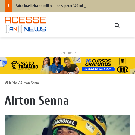
Safra brasileira de milho pode superar 140 milhões de toneladas
Procurar
M
PUBLICIDADE
Início
/
Airton Senna
Airton Senna