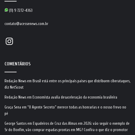
(11) 9 7272-4363
contato@acessenews.com.br
Instagram
COMENTÁRIOS
Redação News
em
Brasil está entre os principais países que distribuem ciberataques,
diz NetScout
Redação News
em
Economista avalia desaceleração da economia brasileira
Graça Sena
em
“O Agente Secreto” merece todas as honrarias e o nosso frevo no
pé
George Santos
em
Espadeiros de Cruz das Almas em 2026: vão seguir o exemplo de
Sr do Bonfim, vão comprar espadas prontas em MG? Confira o que diz o promotor