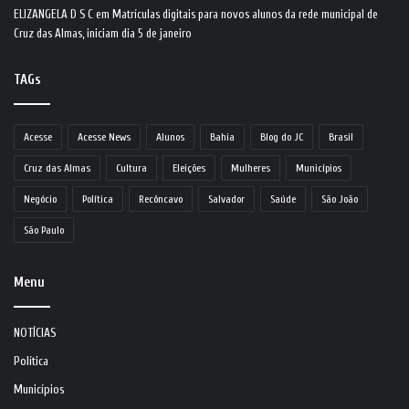
ELIZANGELA D S C
em
Matrículas digitais para novos alunos da rede municipal de
Cruz das Almas, iniciam dia 5 de janeiro
TAGs
Acesse
Acesse News
Alunos
Bahia
Blog do JC
Brasil
Cruz das Almas
Cultura
Eleições
Mulheres
Municípios
Negócio
Política
Recôncavo
Salvador
Saúde
São João
São Paulo
Menu
NOTÍCIAS
Política
Municípios