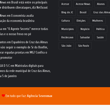
 News
em
Brasil está entre os principais
Acesse
Acesse News
Alunos
e distribuem ciberataques, diz NetScout
Blog do JC
Brasil
Cruz das Alma
 News
em
Economista avalia
ração da economia brasileira
Cultura
Eleições
Mulheres
na
em
“O Agente Secreto” merece todas
Municípios
Negócio
Política
ias e o nosso frevo no pé
Recôncavo
Salvador
Saúde
antos
em
Espadeiros de Cruz das Almas
São João
São Paulo
 vão seguir o exemplo de Sr do Bonfim,
rar espadas prontas em MG? Confira o
o promotor
LA D S C
em
Matrículas digitais para
nos da rede municipal de Cruz das Almas,
ia 5 de janeiro
 |
Em tudo que faz:
Agência Sevenmax