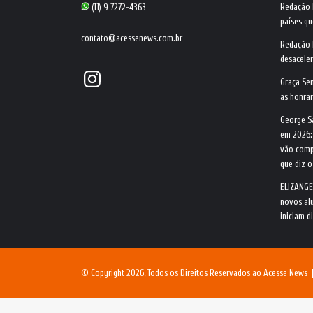
Redação
(11) 9 7272-4363
países qu
contato@acessenews.com.br
Redação
desacele
Instagram
Graça Se
as honrar
George S
em 2026:
vão comp
que diz 
ELIZANGE
novos alu
iniciam d
© Copyright 2026, Todos os Direitos Reservados ao Acesse News