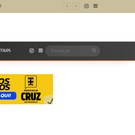
Instagram
Barra Lateral
5
Instagram
TIGOS
Barra Lateral
Procurar
por