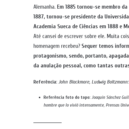
Alemanha.
Em 1885 tornou-se membro da A
1887, tornou-se presidente da Universid
Academia Sueca de Ciências em 1888 e M
Até cansei de escrever sobre ele. Muita coi
homenagem recebeu?
Sequer temos inform
protagonismo, sendo, portanto, apagada 
da anulação pessoal, como tantas outra
Referência
:
John Blackmore, Ludwig Boltzmann: h
Referência foto
do topo
:
Joaquín Sánchez Guill
hombre que lo vivió intensamente, Prensas Unive
______________