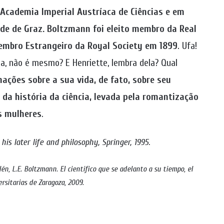
cademia Imperial Austríaca de Ciências e em
ade de Graz. Boltzmann foi eleito membro da Real
embro Estrangeiro da Royal Society em 1899
. Ufa!
sa, não é mesmo? E Henriette, lembra dela? Qual
ações sobre a sua vida, de fato, sobre seu
da história da ciência, levada pela romantização
s mulheres
.
is later life and philosophy, Springer, 1995
.
én, L.E. Boltzmann. El cientifico que se adelanto a su tiempo, el
rsitarias de Zaragoza, 2009
.