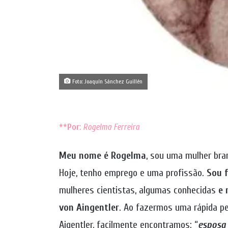
Foto: Joaquín Sánchez Guillén
**
Por
:
Rogelma Ferreira
Meu nome é Rogelma
, sou uma mulher bran
Hoje, tenho emprego e uma profissão.
Sou f
mulheres cientistas, algumas conhecidas
e 
von Aingentler
. Ao fazermos uma rápida pe
Aigentler, facilmente encontramos: “
esposa