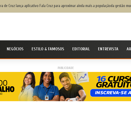
ção da Flipelô começa nesta quarta-feira, com programação gratuita
NEGÓCIOS
ESTILO & FAMOSOS
EDITORIAL
ENTREVISTA
AR
PUBLICIDADE