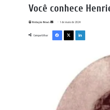
Você conhece Henrie
Mande
Redação News
1 de maio de 2024
um
Facebook
X
Linkedin
e-
Compartilhar
mail