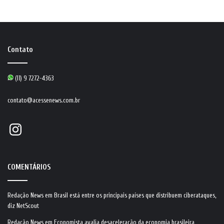
Contato
(11) 9 7272-4363
contato@acessenews.com.br
Instagram
COMENTÁRIOS
Redação News
em
Brasil está entre os principais países que distribuem ciberataques,
diz NetScout
Redação News
em
Economista avalia desaceleração da economia brasileira