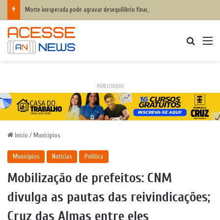
Morte inesperada pode agravar desequilíbrio financeiro das famílias
Procurar
M
PUBLICIDADE
Início
/
Municípios
Municípios
Notícias
Política
Mobilização de prefeitos: CNM
divulga as pautas das reivindicações;
Cruz das Almas entre eles