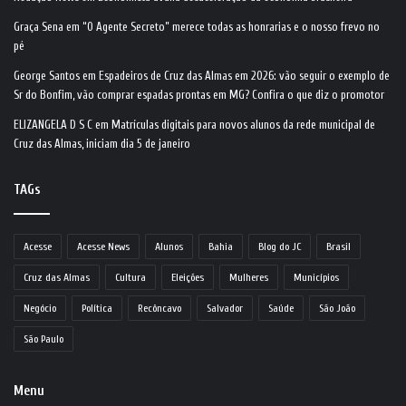
Graça Sena
em
“O Agente Secreto” merece todas as honrarias e o nosso frevo no
pé
George Santos
em
Espadeiros de Cruz das Almas em 2026: vão seguir o exemplo de
Sr do Bonfim, vão comprar espadas prontas em MG? Confira o que diz o promotor
ELIZANGELA D S C
em
Matrículas digitais para novos alunos da rede municipal de
Cruz das Almas, iniciam dia 5 de janeiro
TAGs
Acesse
Acesse News
Alunos
Bahia
Blog do JC
Brasil
Cruz das Almas
Cultura
Eleições
Mulheres
Municípios
Negócio
Política
Recôncavo
Salvador
Saúde
São João
São Paulo
Menu