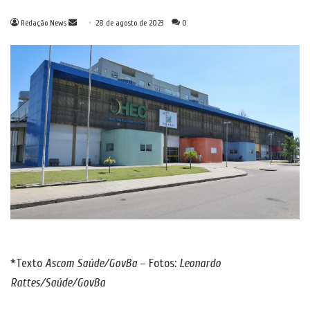
Mande
Redação News
28 de agosto de 2023
0
um
e-
mail
*Texto
Ascom Saúde/GovBa
– Fotos:
Leonardo
Rattes/Saúde/GovBa