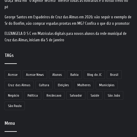
Graça Sena
em
“O Agente Secreto” merece todas as honrarias e o nosso frevo no
pé
George Santos
em
Espadeiros de Cruz das Almas em 2026: vão seguir o exemplo de
Sr do Bonfim, vão comprar espadas prontas em MG? Confira o que diz o promotor
ELIZANGELA D S C
em
Matrículas digitais para novos alunos da rede municipal de
Cruz das Almas, iniciam dia 5 de janeiro
TAGs
Acesse
Acesse News
Alunos
Bahia
Blog do JC
Brasil
Cruz das Almas
Cultura
Eleições
Mulheres
Municípios
Negócio
Política
Recôncavo
Salvador
Saúde
São João
São Paulo
Menu