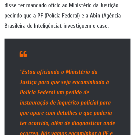
disse ter mandado ofício ao Ministério da Justição,
pedindo que a
PF
(Polícia Federal) e a
Abin
(Agência
Brasileira de Inteligência), investiguem o caso.
“
Estou oficiando o Ministério da
Justiça para que seja encaminhado à
Polícia Federal um pedido de
instauração de inquérito policial para
que apure com detalhes o que poderia
ter ocorrido, além de diagnosticar onde
ocorreu. Nós vamos encaminhar à PF e