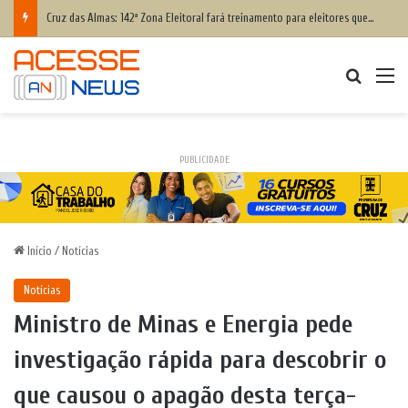
Cruz das Almas: 142ª Zona Eleitoral fará treinamento para eleitores que têm dificuldade para votar; saiba como participar
Procurar
M
PUBLICIDADE
Início
/
Notícias
Notícias
Ministro de Minas e Energia pede
investigação rápida para descobrir o
que causou o apagão desta terça-