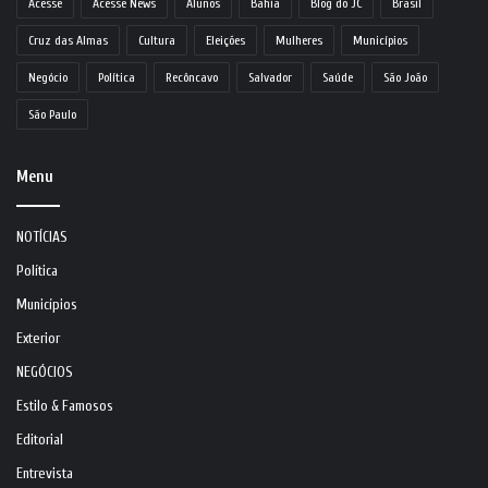
Acesse
Acesse News
Alunos
Bahia
Blog do JC
Brasil
Cruz das Almas
Cultura
Eleições
Mulheres
Municípios
Negócio
Política
Recôncavo
Salvador
Saúde
São João
São Paulo
Menu
NOTÍCIAS
Política
Municípios
Exterior
NEGÓCIOS
Estilo & Famosos
Editorial
Entrevista