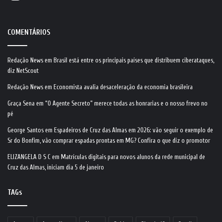
COMENTÁRIOS
Redação News
em
Brasil está entre os principais países que distribuem ciberataques,
diz NetScout
Redação News
em
Economista avalia desaceleração da economia brasileira
Graça Sena
em
“O Agente Secreto” merece todas as honrarias e o nosso frevo no
pé
George Santos
em
Espadeiros de Cruz das Almas em 2026: vão seguir o exemplo de
Sr do Bonfim, vão comprar espadas prontas em MG? Confira o que diz o promotor
ELIZANGELA D S C
em
Matrículas digitais para novos alunos da rede municipal de
Cruz das Almas, iniciam dia 5 de janeiro
TAGs