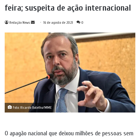
feira; suspeita de ação internacional
Mande
Redação News
16 de agosto de 2023
0
um
e-
mail
Foto: Ricardo Botelho/MME
O apagão nacional que deixou milhões de pessoas sem