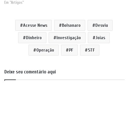
Em "Artigos"
Acesse News
Bolsonaro
Desviu
Dinheiro
Investigação
Joias
Operação
PF
STF
Deixe seu comentário aqui