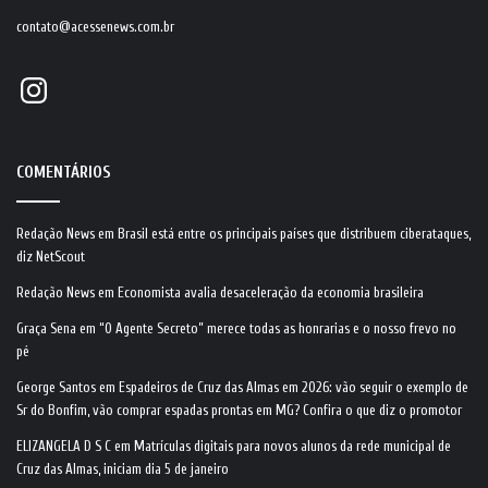
contato@acessenews.com.br
Instagram
COMENTÁRIOS
Redação News
em
Brasil está entre os principais países que distribuem ciberataques,
diz NetScout
Redação News
em
Economista avalia desaceleração da economia brasileira
Graça Sena
em
“O Agente Secreto” merece todas as honrarias e o nosso frevo no
pé
George Santos
em
Espadeiros de Cruz das Almas em 2026: vão seguir o exemplo de
Sr do Bonfim, vão comprar espadas prontas em MG? Confira o que diz o promotor
ELIZANGELA D S C
em
Matrículas digitais para novos alunos da rede municipal de
Cruz das Almas, iniciam dia 5 de janeiro