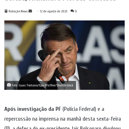
Mande
Redação News
12 de agosto de 2023
0
um
e-
mail
Foto: Isaac Fontana/Epa-Efe/Rex/Shutterstock
Após investigação da PF
(Polícia Federal) e a
repercussão na imprensa na manhã desta sexta-feira
(11), a defesa do ex-presidente Jair Bolsonaro divulgou