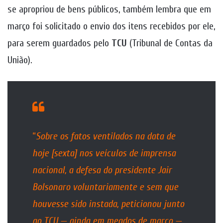
se apropriou de bens públicos, também lembra que em
março foi solicitado o envio dos itens recebidos por ele,
para serem guardados pelo
TCU
(Tribunal de Contas da
União).
“
Sobre os fatos ventilados na data de
hoje [sexta] nos veículos de imprensa
nacional, a defesa do presidente Jair
Bolsonaro voluntariamente e sem que
houvesse sido instada, peticionou junto
ao TCU — ainda em meados de março —,