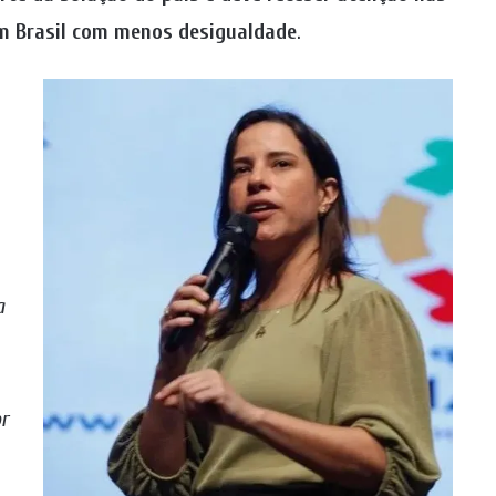
um Brasil com menos desigualdade
.
a
or