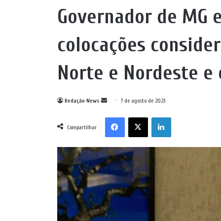
Governador de MG e
colocações consider
Norte e Nordeste e
Mande
Redação News
7 de agosto de 2023
um
Facebook
X
Linkedin
e-
Compartilhar
mail