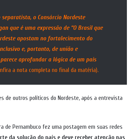
separatista, o Consórcio Nordeste
an que é uma expressão de “O Brasil que
ordeste apostam no fortalecimento do
nclusivo e, portanto, de união e
a parece aprofundar a lógica de um país
onfira a nota completa no final da matéria).
s de outros políticos do Nordeste, após a entrevista
ora de Pernambuco fez uma postagem em suas redes
rte da solução do país e deve receber atenção nas