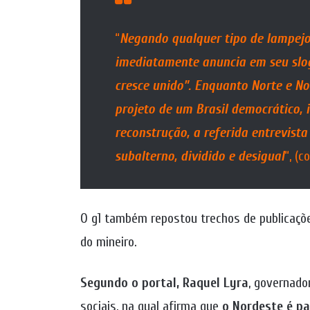
“
Negando qualquer tipo de lampejo 
imediatamente anuncia em seu slog
cresce unido”. Enquanto Norte e N
projeto de um Brasil democrático, i
reconstrução, a referida entrevist
subalterno, dividido e desigual
“, (c
O g1 também repostou trechos de publicaçõe
do mineiro.
Segundo o portal, Raquel Lyra
, governad
sociais, na qual afirma que
o Nordeste é pa