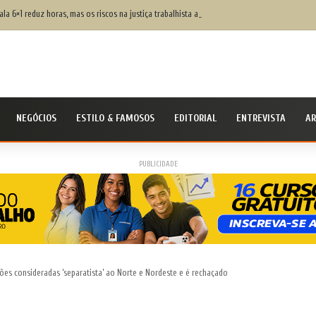
ala 6×1 reduz horas, mas os riscos na justiça trabalhista ainda serão os mesmos
NEGÓCIOS
ESTILO & FAMOSOS
EDITORIAL
ENTREVISTA
AR
PUBLICIDADE
es consideradas ‘separatista’ ao Norte e Nordeste e é rechaçado