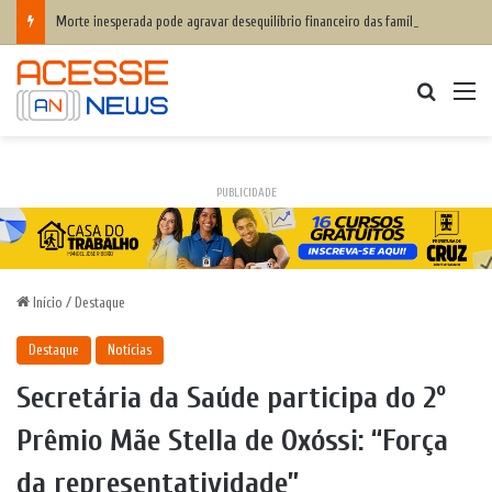
Morte inesperada pode agravar desequilíbrio financeiro das famílias
Procurar
M
PUBLICIDADE
Início
/
Destaque
Destaque
Notícias
Secretária da Saúde participa do 2º
Prêmio Mãe Stella de Oxóssi: “Força
da representatividade”