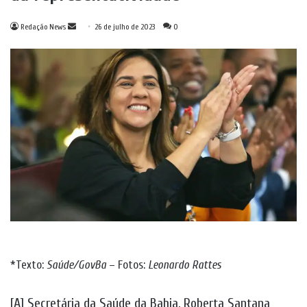
Mande
Redação News
26 de julho de 2023
0
um
e-
mail
*Texto:
Saúde/GovBa
– Fotos:
Leonardo Rattes
[A] Secretária da Saúde da Bahia, Roberta Santana