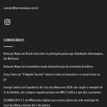
contato@acessenews.com.br
Instagram
COMENTÁRIOS
Redação News
em
Brasil está entre os principais países que distribuem ciberataques,
diz NetScout
Redação News
em
Economista avalia desaceleração da economia brasileira
Graça Sena
em
“O Agente Secreto” merece todas as honrarias e o nosso frevo no
pé
George Santos
em
Espadeiros de Cruz das Almas em 2026: vão seguir o exemplo de
Sr do Bonfim, vão comprar espadas prontas em MG? Confira o que diz o promotor
ELIZANGELA D S C
em
Matrículas digitais para novos alunos da rede municipal de
Cruz das Almas, iniciam dia 5 de janeiro