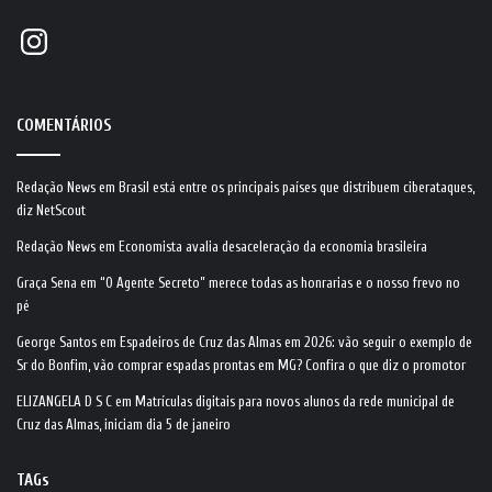
Instagram
COMENTÁRIOS
Redação News
em
Brasil está entre os principais países que distribuem ciberataques,
diz NetScout
Redação News
em
Economista avalia desaceleração da economia brasileira
Graça Sena
em
“O Agente Secreto” merece todas as honrarias e o nosso frevo no
pé
George Santos
em
Espadeiros de Cruz das Almas em 2026: vão seguir o exemplo de
Sr do Bonfim, vão comprar espadas prontas em MG? Confira o que diz o promotor
ELIZANGELA D S C
em
Matrículas digitais para novos alunos da rede municipal de
Cruz das Almas, iniciam dia 5 de janeiro
TAGs