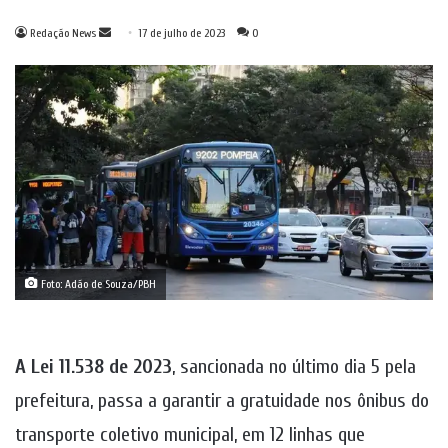
Mande
Redação News
17 de julho de 2023
0
um
e-
mail
Foto: Adão de Souza/PBH
A Lei 11.538 de 2023
, sancionada no último dia 5 pela
prefeitura, passa a garantir a gratuidade nos ônibus do
transporte coletivo municipal, em 12 linhas que