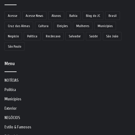
Acesse
Acesse News
Alunos
Bahia
Blog do JC
Brasil
Cruz das Almas
Cultura
Eleições
Mulheres
Municípios
Negócio
Política
Recôncavo
Salvador
Saúde
São João
São Paulo
Menu
NOTÍCIAS
Política
Municípios
Exterior
NEGÓCIOS
Estilo & Famosos