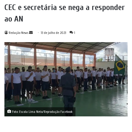
CEC e secretária se nega a responder
ao AN
Mande
Redação News
13 de julho de 2023
1
um
e-
mail
Foto: Escola Lima Neto/Reprodução Facebook