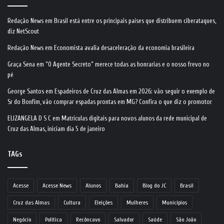
Redação News
em
Brasil está entre os principais países que distribuem ciberataques,
diz NetScout
Redação News
em
Economista avalia desaceleração da economia brasileira
Graça Sena
em
“O Agente Secreto” merece todas as honrarias e o nosso frevo no
pé
George Santos
em
Espadeiros de Cruz das Almas em 2026: vão seguir o exemplo de
Sr do Bonfim, vão comprar espadas prontas em MG? Confira o que diz o promotor
ELIZANGELA D S C
em
Matrículas digitais para novos alunos da rede municipal de
Cruz das Almas, iniciam dia 5 de janeiro
TAGs
Acesse
Acesse News
Alunos
Bahia
Blog do JC
Brasil
Cruz das Almas
Cultura
Eleições
Mulheres
Municípios
Negócio
Política
Recôncavo
Salvador
Saúde
São João