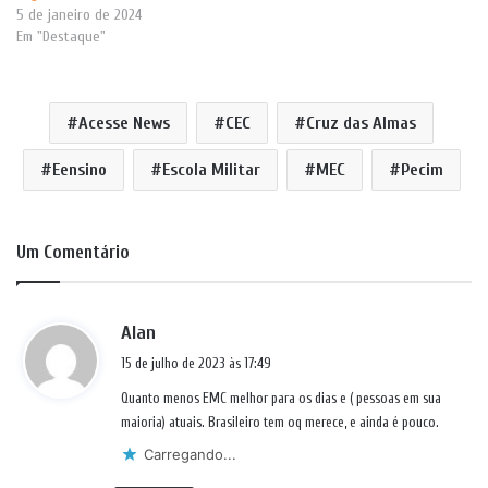
5 de janeiro de 2024
Em "Destaque"
Acesse News
CEC
Cruz das Almas
Eensino
Escola Militar
MEC
Pecim
Um Comentário
d
Alan
i
15 de julho de 2023 às 17:49
s
Quanto menos EMC melhor para os dias e ( pessoas em sua
s
maioria) atuais. Brasileiro tem oq merece, e ainda é pouco.
e
Carregando...
: