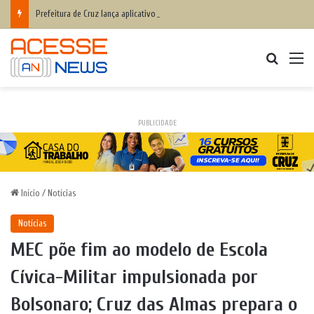
Prefeitura de Cruz lança aplicativo Fala Cruz para aproximar ainda mais a populaçãoda gestão municipal
Procurar
M
PUBLICIDADE
Início
/
Notícias
Notícias
MEC põe fim ao modelo de Escola
Cívica-Militar impulsionada por
Bolsonaro; Cruz das Almas prepara o