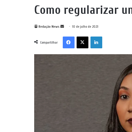
Como regularizar u
Mande
Redação News
10 de julho de 2023
um
Facebook
X
Linkedin
e-
Compartilhar
mail