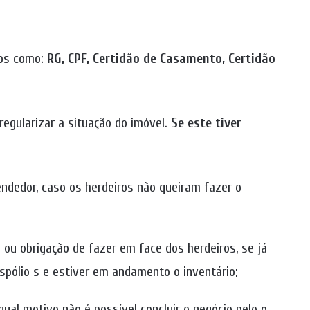
tos como:
RG, CPF, Certidão de Casamento, Certidão
regularizar a situação do imóvel.
Se este tiver
endedor, caso os herdeiros não queiram fazer o
 ou obrigação de fazer em face dos herdeiros, se já
espólio s e estiver em andamento o inventário;
ual motivo não é possível concluir o negócio pelo o