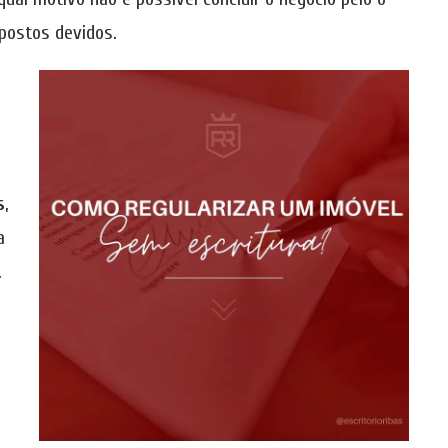
postos devidos.
s
,
a
.