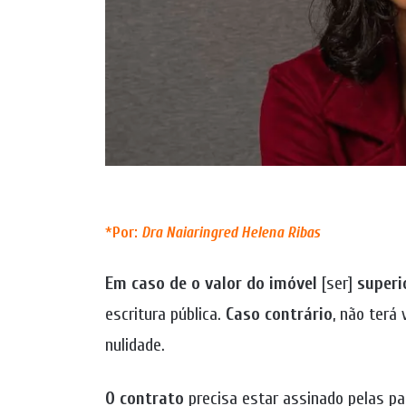
*
Por:
Dra
Naiaringred Helena Ribas
Em caso de o valor do imóvel
[ser]
superi
escritura pública.
Caso contrário
, não terá 
nulidade.
O contrato
precisa estar assinado pelas p