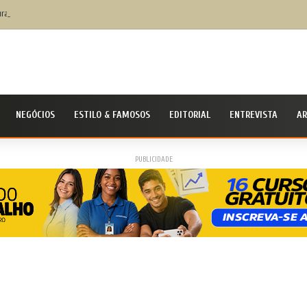
ura de Cruz lança aplicativo Fala Cruz para aproximar ainda mais a populaçãoda gestão mu
NEGÓCIOS
ESTILO & FAMOSOS
EDITORIAL
ENTREVISTA
AR
PUBLICIDADE