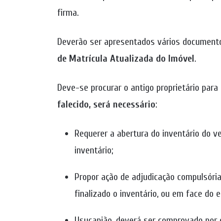
firma.
Deverão ser apresentados vários documen
de Matrícula Atualizada do Imóvel
.
Deve-se procurar o antigo proprietário para 
falecido, será necessário
:
Requerer a abertura do inventário do v
inventário;
Propor ação de adjudicação compulsória
finalizado o inventário, ou em face do 
Usucapião, deverá ser comprovado por q