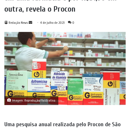
outra, revela o Procon
Mande
Redação News
4 de julho de 2023
0
um
e-
mail
Imagem: Reprodução/Ilustrativa
Uma pesquisa anual realizada pelo Procon de São