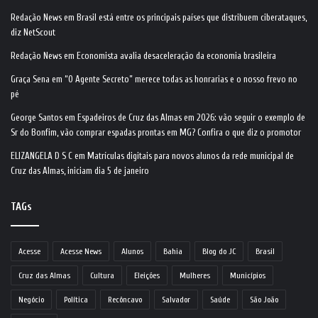
Redação News
em
Brasil está entre os principais países que distribuem ciberataques,
diz NetScout
Redação News
em
Economista avalia desaceleração da economia brasileira
Graça Sena
em
“O Agente Secreto” merece todas as honrarias e o nosso frevo no
pé
George Santos
em
Espadeiros de Cruz das Almas em 2026: vão seguir o exemplo de
Sr do Bonfim, vão comprar espadas prontas em MG? Confira o que diz o promotor
ELIZANGELA D S C
em
Matrículas digitais para novos alunos da rede municipal de
Cruz das Almas, iniciam dia 5 de janeiro
TAGs
Acesse
Acesse News
Alunos
Bahia
Blog do JC
Brasil
Cruz das Almas
Cultura
Eleições
Mulheres
Municípios
Negócio
Política
Recôncavo
Salvador
Saúde
São João