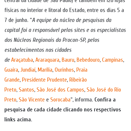
central da cidade de São Paulo) e também em 126 lojas
físicas no interior e litoral do Estado, entre os dias 5 a
7 de junho. “
A equipe do núcleo de pesquisas da
capital foi a responsável pelos sites e os especialistas
dos Núcleos Regionais do Procon-SP, pelos
estabelecimentos nas cidades
de
Araçatuba
,
A
raraquara
,
B
auru
,
B
ebedouro
,
Campinas
,
G
uaíra
,
Jundiaí
,
M
arília
,
Ourinhos
,
P
raia
Grande
,
P
residente Prudente
,
Ri
beirão
Preto
,
S
antos
,
São José dos Campos
,
São José do Rio
Preto
,
São Vicente
e
Sorocaba
“, informa.
Confira a
pesquisa de cada cidade clicando nos respectivos
links
acima
.