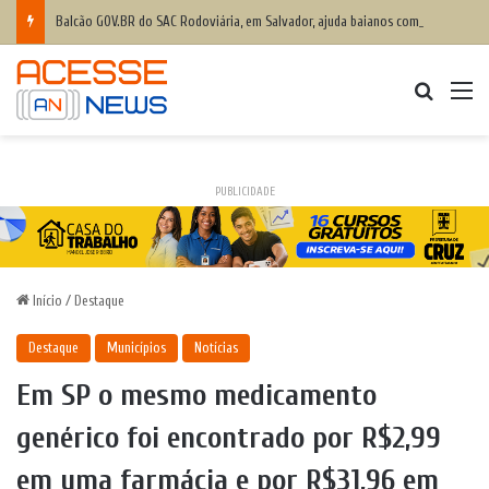
Balcão GOV.BR do SAC Rodoviária, em Salvador, ajuda baianos com dificuldades de acesso a serviços digitais
Procurar
M
PUBLICIDADE
Início
/
Destaque
Destaque
Municípios
Notícias
Em SP o mesmo medicamento
genérico foi encontrado por R$2,99
em uma farmácia e por R$31,96 em