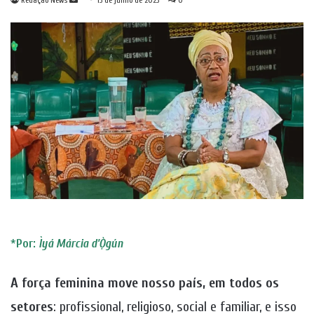
Redação News
13 de junho de 2023
0
um
e-
mail
*
Por:
Ìyá Márcia d’Ọ̀gún
A força feminina move nosso país, em todos os
setores
: profissional, religioso, social e familiar, e isso