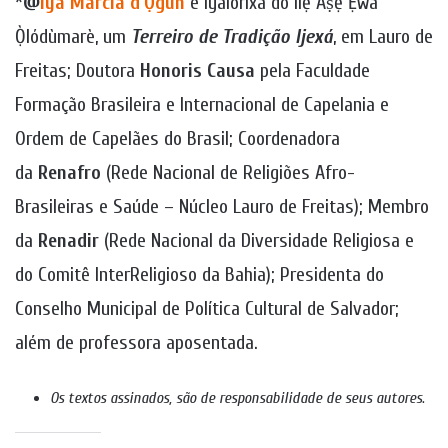
*
@
Ìyá Márcia d’Ọ̀gún
é Iyalorixá do Ìlẹ̀ Àṣẹ Ẹwà
Ọ̀lódùmarè, um
Terreiro de Tradição Ijexá
, em Lauro de
Freitas; Doutora
Honoris Causa
pela Faculdade
Formação Brasileira e Internacional de Capelania e
Ordem de Capelães do Brasil; Coordenadora
da
Renafro
(Rede Nacional de Religiões Afro-
Brasileiras e Saúde – Núcleo Lauro de Freitas); Membro
da
Renadir
(Rede Nacional da Diversidade Religiosa e
do Comitê InterReligioso da Bahia); Presidenta do
Conselho Municipal de Política Cultural de Salvador;
além de professora aposentada.
Os textos assinados, são de responsabilidade de seus autores
.