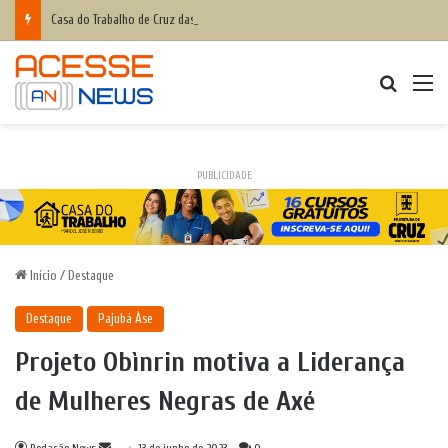
Casa do Trabalho de Cruz das Almas anuncia cursos grátis para quem deseja entrar no mercado de trabalho ou empreender; inscrições abertas
Procurar
M
PUBLICIDADE
Início
/
Destaque
Destaque
Pajubá Àse
Projeto Obìnrin motiva a Liderança
de Mulheres Negras de Axé
Mande