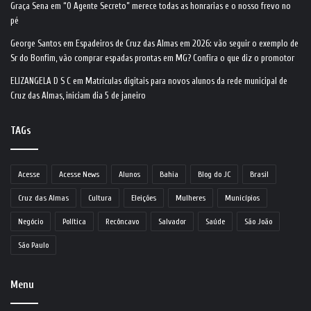
Graça Sena
em
“O Agente Secreto” merece todas as honrarias e o nosso frevo no
pé
George Santos
em
Espadeiros de Cruz das Almas em 2026: vão seguir o exemplo de
Sr do Bonfim, vão comprar espadas prontas em MG? Confira o que diz o promotor
ELIZANGELA D S C
em
Matrículas digitais para novos alunos da rede municipal de
Cruz das Almas, iniciam dia 5 de janeiro
TAGs
Acesse
Acesse News
Alunos
Bahia
Blog do JC
Brasil
Cruz das Almas
Cultura
Eleições
Mulheres
Municípios
Negócio
Política
Recôncavo
Salvador
Saúde
São João
São Paulo
Menu