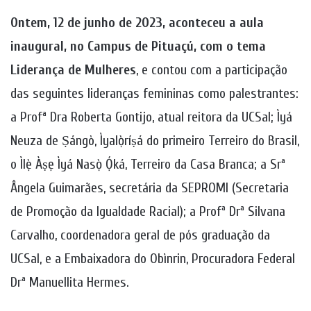
Ontem, 12 de junho de 2023, aconteceu a aula
inaugural, no Campus de Pituaçú, com o tema
Liderança de Mulheres
, e contou com a participação
das seguintes lideranças femininas como palestrantes:
a Profª Dra Roberta Gontijo, atual reitora da UCSal; Ìyá
Neuza de Ṣángò, Ìyalọ̀ríṣá do primeiro Terreiro do Brasil,
o Ìlẹ̀ Àṣẹ Ìyá Nasọ̀ Ọ́ká, Terreiro da Casa Branca; a Srª
Ângela Guimarães, secretária da SEPROMI (Secretaria
de Promoção da Igualdade Racial); a Profª Drª Silvana
Carvalho, coordenadora geral de pós graduação da
UCSal, e a Embaixadora do Obìnrin, Procuradora Federal
Drª Manuellita Hermes.