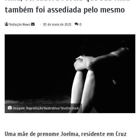
também foi assediada pelo mesmo
Mande
Redação News
30 de maio de 2023
0
um
e-
mail
Imagem: Reprodução llustrativa/Shutterstock
Uma mãe de prenome Joelma, residente em Cruz