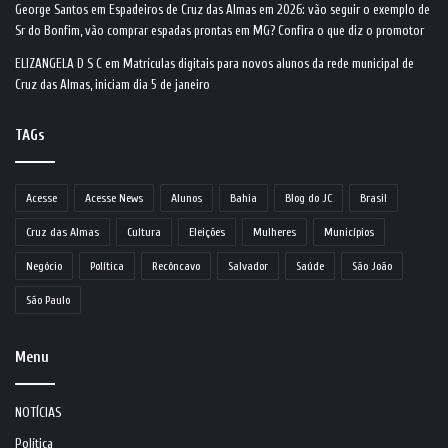
George Santos
em
Espadeiros de Cruz das Almas em 2026: vão seguir o exemplo de
Sr do Bonfim, vão comprar espadas prontas em MG? Confira o que diz o promotor
ELIZANGELA D S C
em
Matrículas digitais para novos alunos da rede municipal de
Cruz das Almas, iniciam dia 5 de janeiro
TAGs
Acesse
Acesse News
Alunos
Bahia
Blog do JC
Brasil
Cruz das Almas
Cultura
Eleições
Mulheres
Municípios
Negócio
Política
Recôncavo
Salvador
Saúde
São João
São Paulo
Menu
NOTÍCIAS
Política