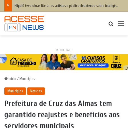
Flipelô teve obras literárias, artistas e público debatendo sobre inteligência humana x inteligência artificial
Procurar
M
PUBLICIDADE
Início
/
Municípios
Municípios
Notícias
Prefeitura de Cruz das Almas tem
garantido reajustes e benefícios aos
servidores municipais