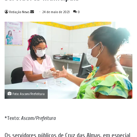
Mande
Redação News
24 de maio de 2023
0
um
e-
mail
Foto: Ascom/Prefeitura
*Texto:
Ascom/Prefeitura
Os servidores públicos de Cruz das Almas, em especial