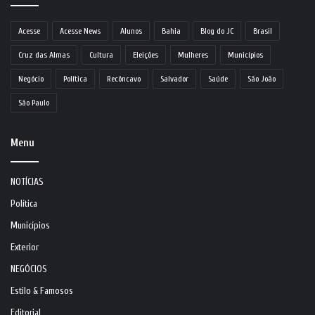
Acesse
Acesse News
Alunos
Bahia
Blog do JC
Brasil
Cruz das Almas
Cultura
Eleições
Mulheres
Municípios
Negócio
Política
Recôncavo
Salvador
Saúde
São João
São Paulo
Menu
NOTÍCIAS
Política
Municípios
Exterior
NEGÓCIOS
Estilo & Famosos
Editorial