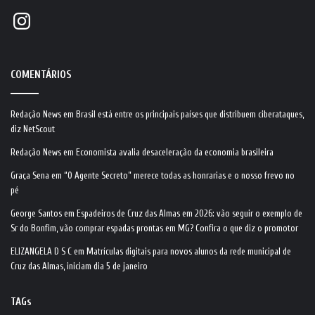
Instagram
COMENTÁRIOS
Redação News
em
Brasil está entre os principais países que distribuem ciberataques,
diz NetScout
Redação News
em
Economista avalia desaceleração da economia brasileira
Graça Sena
em
“O Agente Secreto” merece todas as honrarias e o nosso frevo no
pé
George Santos
em
Espadeiros de Cruz das Almas em 2026: vão seguir o exemplo de
Sr do Bonfim, vão comprar espadas prontas em MG? Confira o que diz o promotor
ELIZANGELA D S C
em
Matrículas digitais para novos alunos da rede municipal de
Cruz das Almas, iniciam dia 5 de janeiro
TAGs